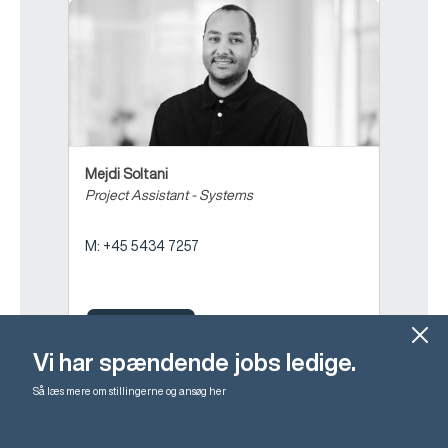
Mejdi Soltani
Project Assistant - Systems
M: +45 5434 7257
Kontakt mig
Vi har spændende jobs ledige.
Så læs mere om stillingerne og ansøg her
expand_less