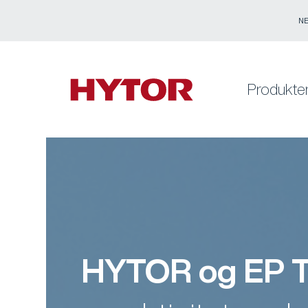
N
Produkte
HYTOR og EP To