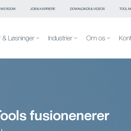
EWS ROOM
JOB & KARRIERE
DOWNLOADS & VIDEOS
TOOL 
r & Løsninger
Industrier
Om os
Kont
ols fusionenerer