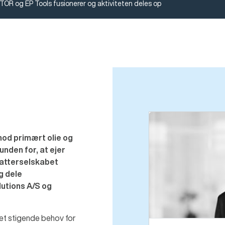
OR og EP Tools fusionerer og aktiviteten deles op
mod primært olie og
nden for, at ejer
datterselskabet
g dele
lutions A/S og
et stigende behov for