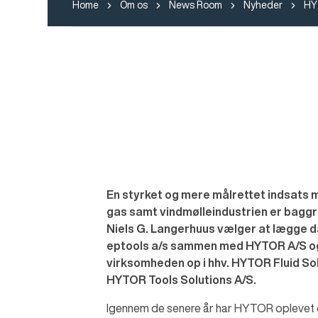
Home
Om os
News Room
Nyheder
HYT
En styrket og mere målrettet indsats 
gas samt vindmølleindustrien er baggru
Niels G. Langerhuus vælger at lægge 
eptools a/s sammen med HYTOR A/S o
virksomheden op i hhv. HYTOR Fluid So
HYTOR Tools Solutions A/S.
Igennem de senere år har HYTOR oplevet 