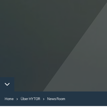
Home
Über HYTOR
News Room