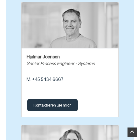
Hjalmar Joensen
Senior Process Engineer - Systems
M: +45 5434 6667
Kontaktieren Sie mich
expand_less