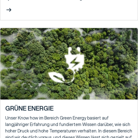
arrow_right_alt
GRÜNE ENERGIE
Unser Know how im Bereich Green Energy basiert auf
langjähriger Erfahrung und fundiertem Wissen darüber, wie sich
hoher Druck und hohe Temperaturen verhalten. In diesem Bereich
sind wir deutlich voraus, und dieses Wissen lässt sich gezielt auf