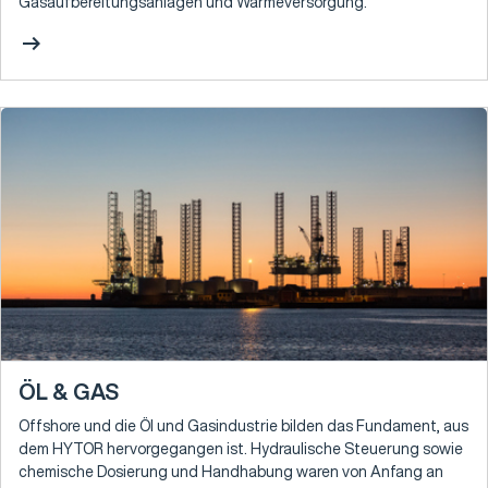
Gasaufbereitungsanlagen und Wärmeversorgung.
arrow_right_alt
ÖL & GAS
Offshore und die Öl und Gasindustrie bilden das Fundament, aus
dem HYTOR hervorgegangen ist. Hydraulische Steuerung sowie
chemische Dosierung und Handhabung waren von Anfang an