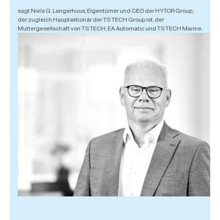
sagt Niels G. Langerhuus, Eigentümer und CEO der HYTOR Group,
der zugleich Hauptaktionär der TS TECH Group ist, der
Muttergesellschaft von TS TECH, EA Automatic und TS TECH Marine.